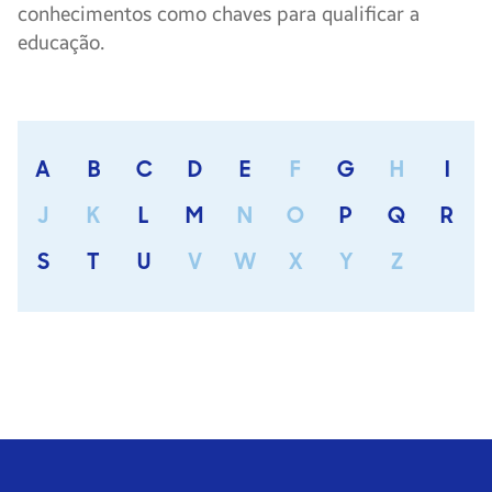
conhecimentos como chaves para qualificar a
educação.
A
B
C
D
E
F
G
H
I
J
K
L
M
N
O
P
Q
R
S
T
U
V
W
X
Y
Z