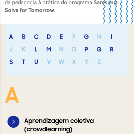
da pedagogia à prática do programa
Samsung
Solve for Tomorrow
.
A
B
C
D
E
F
G
H
I
J
K
L
M
N
O
P
Q
R
S
T
U
V
W
X
Y
Z
A
Aprendizagem coletiva
(crowdlearning)