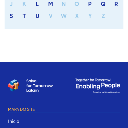
J
K
L
M
N
O
P
Q
R
S
T
U
V
W
X
Y
Z
MAPA DO SITE
Início