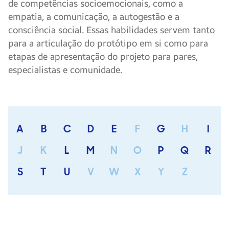
de competências socioemocionais, como a
empatia, a comunicação, a autogestão e a
consciência social. Essas habilidades servem tanto
para a articulação do protótipo em si como para
etapas de apresentação do projeto para pares,
especialistas e comunidade.
A
B
C
D
E
F
G
H
I
J
K
L
M
N
O
P
Q
R
S
T
U
V
W
X
Y
Z