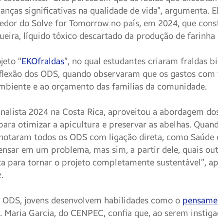
anças significativas na qualidade de vida”, argumenta. E
edor do Solve for Tomorrow no país, em 2024, que const
ueira, líquido tóxico descartado da produção de farinha
jeto “
EKOfraldas
”, no qual estudantes criaram fraldas b
eflexão dos ODS, quando observaram que os gastos com f
mbiente e ao orçamento das famílias da comunidade.
finalista 2024 na Costa Rica, aproveitou a abordagem d
ara otimizar a apicultura e preservar as abelhas. Quan
 notaram todos os ODS com ligação direta, como Saúde 
nsar em um problema, mas sim, a partir dele, quais ou
a para tornar o projeto completamente sustentável”, ap
.
os ODS, jovens desenvolvem habilidades como o
pensamen
 Maria Garcia, do CENPEC, confia que, ao serem instigad