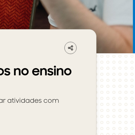
LinkedIn
Share
Facebook
Whatsapp
os no ensino
ar atividades com