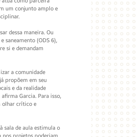
e atua como parceira
em um conjunto amplo e
iplinar.
nsar dessa maneira. Ou
l e saneamento (ODS 6),
tre si e demandam
lizar a comunidade
 já propõem em seu
cais e da realidade
afirma Garcia. Para isso,
olhar crítico e
à sala de aula estimula o
m nos projetos poderiam