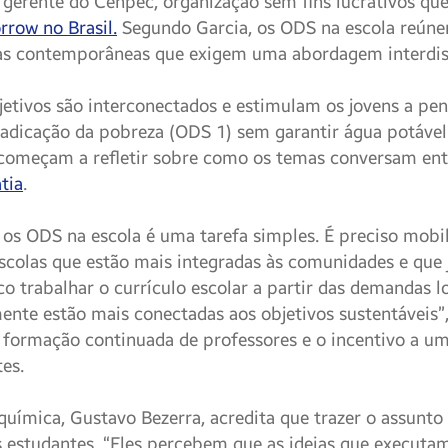
a gerente do Cenpec, organização sem fins lucrativos qu
rrow no Brasil.
Segundo Garcia, os ODS na escola reún
as contemporâneas que exigem uma abordagem interdisc
jetivos são interconectados e estimulam os jovens a pe
erradicação da pobreza (ODS 1) sem garantir água potáve
 começam a refletir sobre como os temas conversam en
tia
.
os ODS na escola é uma tarefa simples. É preciso mobi
scolas que estão mais integradas às comunidades e que
o trabalhar o currículo escolar a partir das demandas lo
ente estão mais conectadas aos objetivos sustentáveis”, 
 formação continuada de professores e o incentivo a um 
tes.
química, Gustavo Bezerra, acredita que trazer o assunto 
 estudantes. “Eles percebem que as ideias que executa