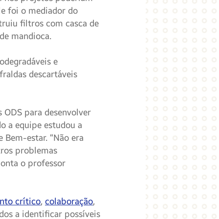
le foi o mediador do
ruiu filtros com casca de
 de mandioca.
iodegradáveis e
raldas descartáveis
os ODS para desenvolver
do a equipe estudou a
e Bem-estar. “Não era
tros problemas
onta o professor
to crítico
,
colaboração
,
os a identificar possíveis