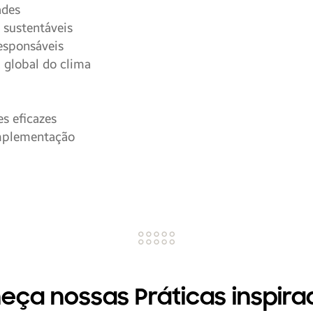
ades
 sustentáveis
esponsáveis
 global do clima
es eficazes
implementação
eça nossas Práticas inspira