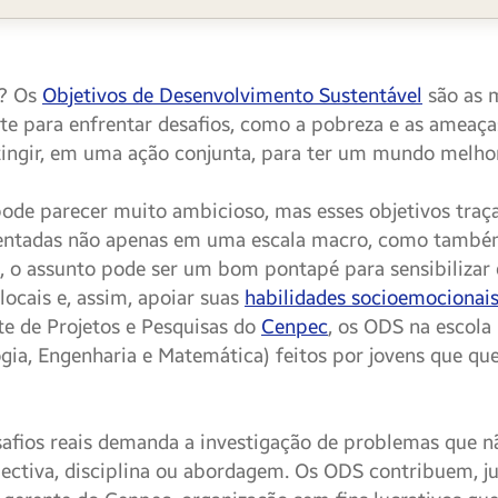
S? Os
Objetivos de Desenvolvimento Sustentável
são as m
 para enfrentar desafios, como a pobreza e as ameaças
ngir, em uma ação conjunta, para ter um mundo melhor
 pode parecer muito ambicioso, mas esses objetivos tra
ntadas não apenas em uma escala macro, como também 
a, o assunto pode ser um bom pontapé para sensibilizar
locais e, assim, apoiar suas
habilidades socioemocionai
te de Projetos e Pesquisas do
Cenpec
, os ODS na escola
ogia, Engenharia e Matemática) feitos por jovens que qu
safios reais demanda a investigação de problemas que n
pectiva, disciplina ou abordagem. Os ODS contribuem, j