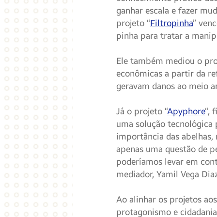
ganhar escala e fazer mud
projeto “
Filtropinha
” venc
pinha para tratar a manip
Ele também mediou o pro
econômicas a partir da r
geravam danos ao meio a
Já o projeto “
Apyphore
“, 
uma solução tecnológica p
importância das abelhas,
apenas uma questão de pe
poderíamos levar em cont
mediador, Yamil Vega Diaz
Ao alinhar os projetos a
protagonismo e cidadania.