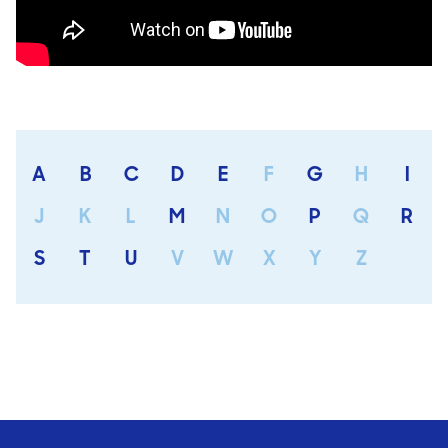
A
B
C
D
E
F
G
H
I
J
K
L
M
N
O
P
Q
R
S
T
U
V
W
X
Y
Z