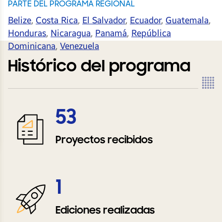
PARTE DEL PROGRAMA REGIONAL
Belize
,
Costa Rica
,
El Salvador
,
Ecuador
,
Guatemala
,
Honduras
,
Nicaragua
,
Panamá
,
República
Dominicana
,
Venezuela
Histórico del programa
53
Proyectos recibidos
1
Ediciones realizadas