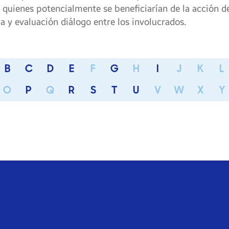
quienes potencialmente se beneficiarían de la acción de
a y evaluación diálogo entre los involucrados.
B
C
D
E
F
G
H
I
J
K
L
O
P
Q
R
S
T
U
V
W
X
Y