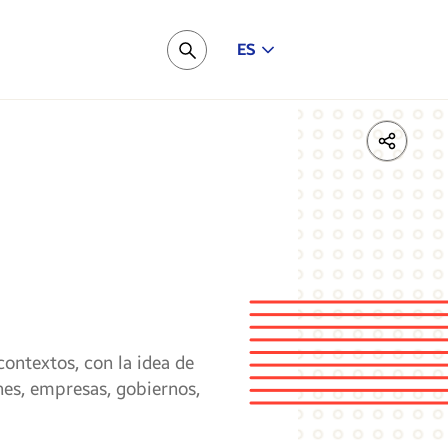
ES
Pesquisar
LinkedIn
Share
Face
contextos, con la idea de
nes, empresas, gobiernos,