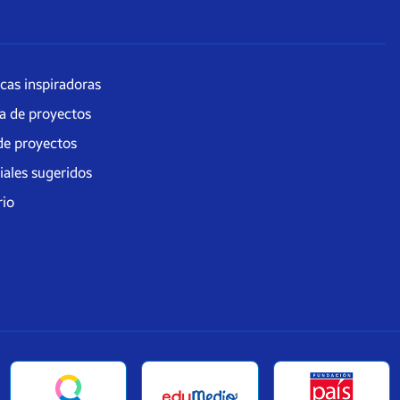
icas inspiradoras
ía de proyectos
de proyectos
iales sugeridos
rio