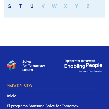
S
T
U
V
W
X
Y
Z
MAPA DEL SITIO
Inicio
El programa Samsung Solve for Tomorrow