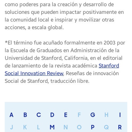
como poderes para la creación y desarrollo de
soluciones que pueden impactar positivamente en
la comunidad local e inspirar y movilizar otras
acciones, a escala global.
*El término fue acuñado formalmente en 2003 por
la Escuela de Graduados en Administración de la
Universidad de Stanford, California, en el editorial
de lanzamiento de la revista académica
Stanford
Social Innovation Review
, Reseñas de innovación
Social de Stanford, traducción libre.
A
B
C
D
E
F
G
H
I
J
K
L
M
N
O
P
Q
R