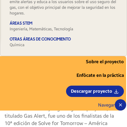
emite alertas y educa a los usuarios sobre el uso seguro del
gas, con el objetivo principal de mejorar la seguridad en los
hogares.
ÁREAS STEM
Ingeniería, Matemáticas, Tecnología
OTRAS ÁREAS DE CONOCIMIENTO
Química
Sobre el proyecto
En una comunidad del Estado de Nueva
Esparta en Venezuela, con el objetivo de
Enfócate en la práctica
mejorar la seguridad en los hogares, un grupo de
cuatro alumnos y la
profesora mediadora
Leonor
Descargar proyecto
Jiménez lograron construir un dispositivo portátil
que alerta con son, luces y notificaciones en el
Navegar
teléfono cuando hay fuga de gas. El proyecto,
titulado Gas Alert, fue uno de los finalistas de la
10ª edición de Solve for Tomorrow – América