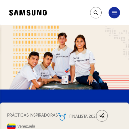
Samsung
Pesquisar
PRÁCTICAS INSPIRADORAS
FINALISTA 2023
LinkedIn
Share
Facebook
Wh
Venezuela