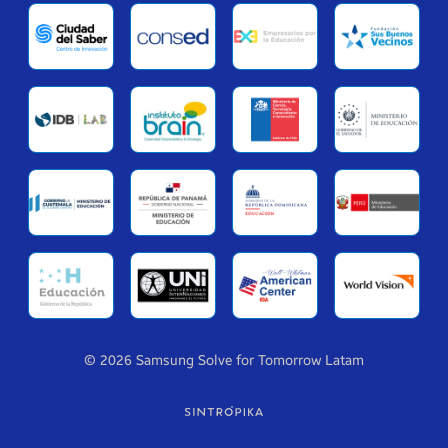
© 2026 Samsung Solve for Tomorrow Latam