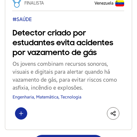
FINALISTA
Venezuela
#SAÚDE
Detector criado por
estudantes evita acidentes
por vazamento de gás
Os jovens combinam recursos sonoros,
visuais e digitais para alertar quando há
vazamento de gás, para evitar riscos como
asfixia, incêndio e explosões.
Engenharia, Matemática, Tecnologia
Show more
LinkedIn
Share
Faceboo