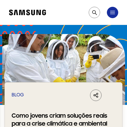
Samsung
Pesquisar
BLOG
LinkedIn
Share
Facebook
Whats
Como jovens criam soluções reais
para a crise climática e ambiental