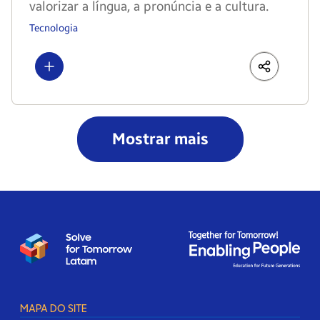
valorizar a língua, a pronúncia e a cultura.
Tecnologia
Show more
LinkedIn
Share
Faceboo
Mostrar mais
MAPA DO SITE