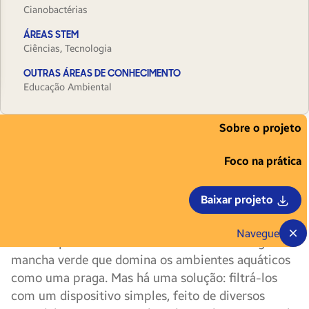
Cianobactérias
ÁREAS STEM
Ciências, Tecnologia
OUTRAS ÁREAS DE CONHECIMENTO
Educação Ambiental
Sobre o projeto
As “cianobactérias” podem parecer
estranhas para muita gente, mas fazem
Foco na prática
parte da vida em Carmelo; cidade às margens do
Rio de la Plata, no oeste do Uruguai. Também
Baixar projeto
chamadas de algas azuis ou cianofíceas, as
cianobactérias são microrganismos que crescem
Navegue
muito rapidamente no verão e formam uma grande
mancha verde que domina os ambientes aquáticos
como uma praga. Mas há uma solução: filtrá-los
com um dispositivo simples, feito de diversos