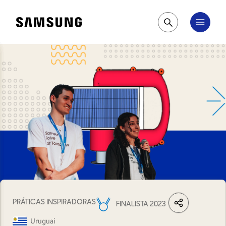
Samsung
Pesquisar
PRÁTICAS INSPIRADORAS
FINALISTA 2023
LinkedIn
Share
Facebook
Wh
Uruguai