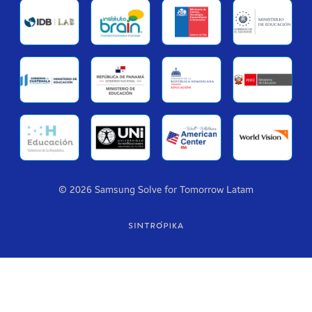
© 2026 Samsung Solve for Tomorrow Latam