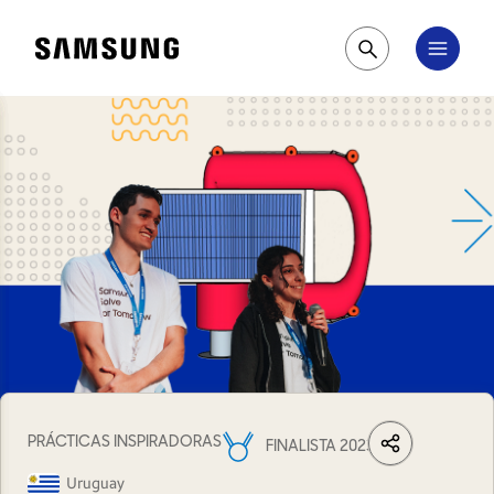
Samsung
Pesquisar
PRÁCTICAS INSPIRADORAS
FINALISTA 2023
LinkedIn
Share
Facebook
Wh
Uruguay