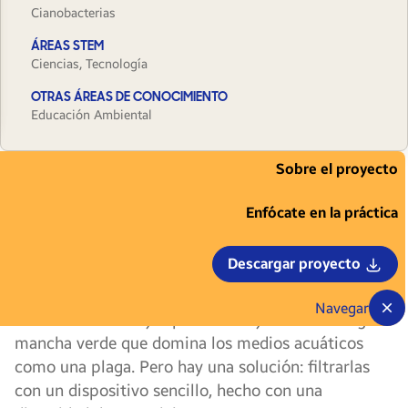
Cianobacterias
ÁREAS STEM
Ciencias, Tecnología
OTRAS ÁREAS DE CONOCIMIENTO
Educación Ambiental
Sobre el proyecto
Las “cianobacterias” pueden parecer algo
extraño para muchas personas, pero son
Enfócate en la práctica
parte de la vida en Carmelo; ciudad a orillas del Río
de la Plata, en el oeste de Uruguay. También
Descargar proyecto
llamadas algas azules o cianofíceas, las
cianobacterias son microorganismos que en el
Navegar
verano crecen muy rápidamente y forman una gran
mancha verde que domina los medios acuáticos
como una plaga. Pero hay una solución: filtrarlas
con un dispositivo sencillo, hecho con una