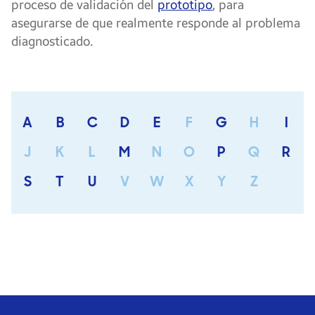
proceso de validación del
prototipo
, para
asegurarse de que realmente responde al problema
diagnosticado.
A
B
C
D
E
F
G
H
I
J
K
L
M
N
O
P
Q
R
S
T
U
V
W
X
Y
Z