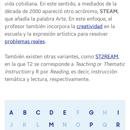
vida cotidiana. En este sentido, a mediados de la
década de 2000 apareció otro acrónimo,
STEAM
,
que añadía la palabra Arte. En este enfoque, el
profesor también incorpora la
creatividad
en la
escuela y la expresión artística para resolver
problemas reales
.
También existen otras variantes, como
ST2REAM
,
en la que T2 se corresponde a
Teaching
or
Thematic
Instruction
y R por
Reading
, es decir, instrucción
temática y lectura, respectivamente.
A
B
C
D
E
F
G
H
I
J
K
L
M
N
O
P
Q
R