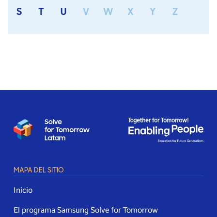
S
T
U
V
W
X
Y
Z
MAPA DEL SITIO
Inicio
El programa Samsung Solve for Tomorrow