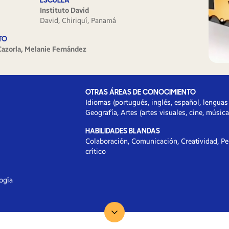
ESCUELA
Instituto David
David, Chiriquí, Panamá
TO
Cazorla, Melanie Fernández
OTRAS ÁREAS DE CONOCIMIENTO
Idiomas (portugués, inglés, español, lenguas n
Geografía, Artes (artes visuales, cine, música,
HABILIDADES BLANDAS
Colaboración, Comunicación, Creatividad, P
crítico
ogía
Ir para...