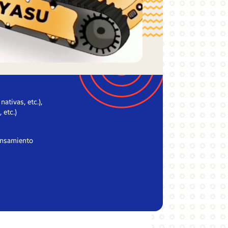
ativas, etc.),
 etc.)
ensamiento