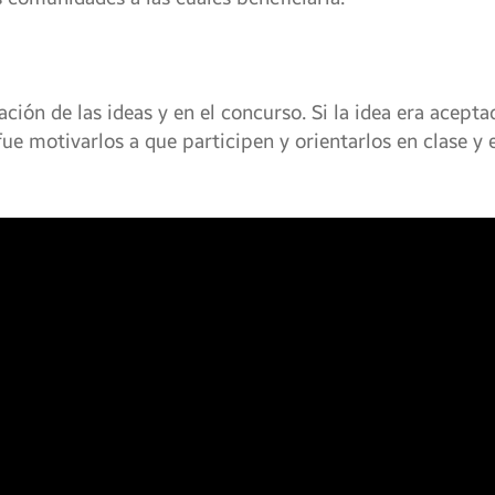
ación de las ideas y en el concurso. Si la idea era acept
fue motivarlos a que participen y orientarlos en clase y e