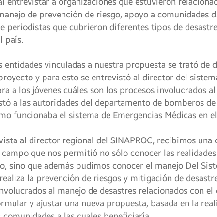
l entrevistar a organizaciones que estuvieron relacionad
manejo de prevención de riesgo, apoyo a comunidades da
de periodistas que cubrieron diferentes tipos de desastre
l país.
s entidades vinculadas a nuestra propuesta se trató de 
 proyecto y para esto se entrevistó al director del siste
cara a los jóvenes cuáles son los procesos involucrados 
istó a las autoridades del departamento de bomberos de 
ómo funcionaba el sistema de Emergencias Médicas en el
vista al director regional del SINAPROC, recibimos una 
el campo que nos permitió no sólo conocer las realidade
go, sino que además pudimos conocer el manejo Del Sis
realiza la prevención de riesgos y mitigación de desastr
involucrados al manejo de desastres relacionados con el
rmular y ajustar una nueva propuesta, basada en la real
 comunidades a las cuales beneficiaría.