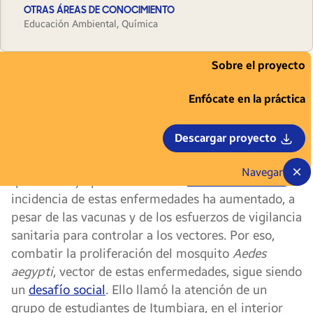
OTRAS ÁREAS DE CONOCIMIENTO
Educación Ambiental, Química
Sobre el proyecto
Las enfermedades transmitidas por
mosquitos, como el dengue, el chikunguña y
Enfócate en la práctica
el zika, siguen siendo relativamente comunes en
países tropicales como Brasil, Colombia y Perú. En
Descargar proyecto
estos países, quienes aún no han padecido estas
enfermedades probablemente conozcan a alguien
Navegar
que sí lo haya padecido. Con el
cambio climático
, la
incidencia de estas enfermedades ha aumentado, a
pesar de las vacunas y de los esfuerzos de vigilancia
sanitaria para controlar a los vectores. Por eso,
combatir la proliferación del mosquito
Aedes
aegypti
, vector de estas enfermedades, sigue siendo
un
desafío social
. Ello llamó la atención de un
grupo de estudiantes de Itumbiara, en el interior