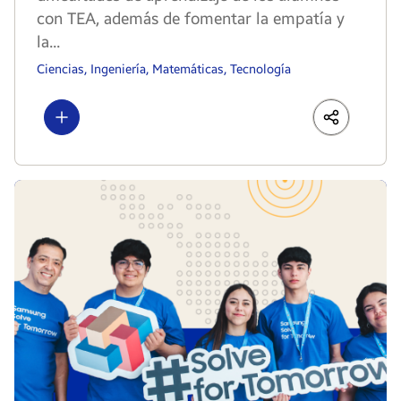
con TEA, además de fomentar la empatía y
la...
Ciencias, Ingeniería, Matemáticas, Tecnología
Show more
LinkedIn
Share
Faceboo