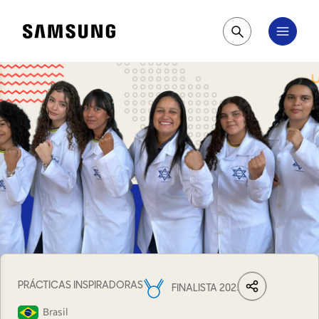
Samsung
Pesquisar
PRÁCTICAS INSPIRADORAS
FINALISTA 2025
LinkedIn
Share
Facebook
Wh
Brasil