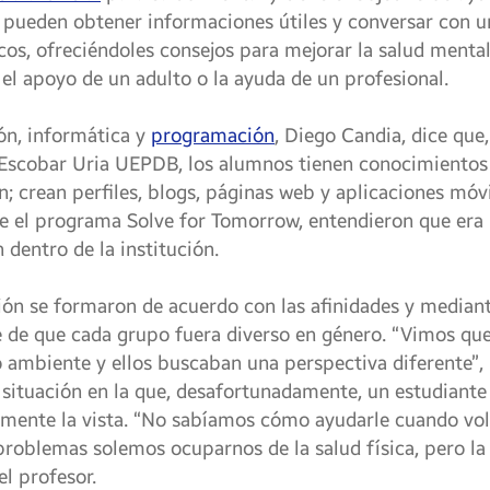
os pueden obtener informaciones útiles y conversar con u
os, ofreciéndoles consejos para mejorar la salud menta
 el apoyo de un adulto o la ayuda de un profesional.
ón, informática y
programación
, Diego Candia, dice que,
Escobar Uria UEPDB, los alumnos tienen conocimientos 
; crean perfiles, blogs, páginas web y aplicaciones móv
e el programa Solve for Tomorrow, entendieron que era
 dentro de la institución.
ción se formaron de acuerdo con las afinidades y mediant
e de que cada grupo fuera diverso en género. “Vimos q
ambiente y ellos buscaban una perspectiva diferente”,
ituación en la que, desafortunadamente, un estudiante d
lmente la vista. “No sabíamos cómo ayudarle cuando vol
 problemas solemos ocuparnos de la salud física, pero l
l profesor.