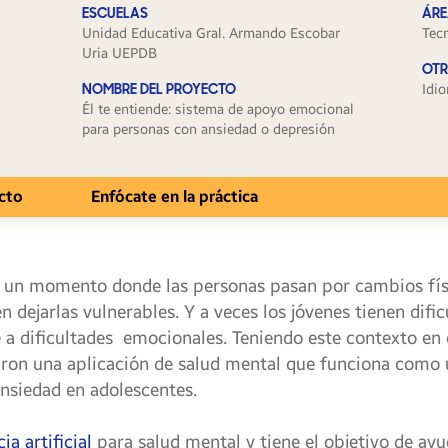
ESCUELAS
ÁRE
Unidad Educativa Gral. Armando Escobar
Tec
Uria UEPDB
OTR
NOMBRE DEL PROYECTO
Idi
Él te entiende: sistema de apoyo emocional
para personas con ansiedad o depresión
cto
Enfócate en la práctica
s un momento donde las personas pasan por cambios fís
n dejarlas vulnerables. Y a veces los jóvenes tienen difi
 a dificultades emocionales. Teniendo este contexto en 
llaron una aplicación de salud mental que funciona como
ansiedad en adolescentes.
ia artificial
para salud mental y tiene el objetivo de ay