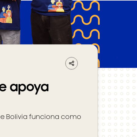
LinkedIn
Share
Facebook
Whatsapp
se apoya
de Bolivia funciona como