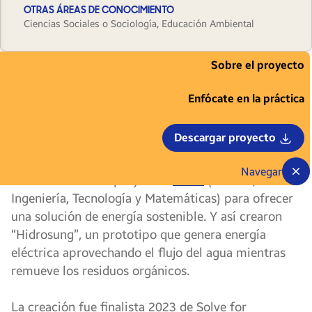
OTRAS ÁREAS DE CONOCIMIENTO
Ciencias Sociales o Sociología, Educación Ambiental
Sobre el proyecto
IImagínate en una situación donde te quedas
sin energía eléctrica y a veces también sin
Enfócate en la práctica
agua potable, incluso teniendo ríos en las cercanías
de tu comunidad . Para cuatro estudiantes de la
Descargar proyecto
República Dominicana, éste, parecía un contexto
contradictorio por lo que decidieron utilizar sus
Navegar
conocimientos en proyectos
STEM
(Ciencia,
Ingeniería, Tecnología y Matemáticas) para ofrecer
una solución de energía sostenible. Y así crearon
“Hidrosung”, un prototipo que genera energía
eléctrica aprovechando el flujo del agua mientras
remueve los residuos orgánicos.
La creación fue finalista 2023 de Solve for