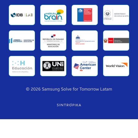
© 2026 Samsung Solve for Tomorrow Latam