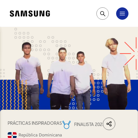
Samsung
Pesquisar
PRÁCTICAS INSPIRADORAS
FINALISTA 2023
LinkedIn
Share
Facebook
Wh
República Dominicana