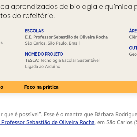
ca aprendizados de biologia e química 
os do refeitório.
ESCOLAS
ÁRE
E.E. Professor Sebastião de Oliveira Rocha
Ciê
es
São Carlos, São Paulo, Brasil
OUT
NOME DO PROJETO
Geo
TESLA
: T
ecnologia Escolar Sustentável
Ligada ao Arduíno
to
Foco na prática
ar que é possível”. Esse é o mantra que Bárbara Rodrigu
 Professor Sebastião de Oliveira Rocha
, em São Carlos 