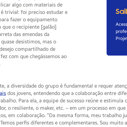
licar algo com materiais de
Sai
é trivial: foi preciso estudar e
s para fazer o equipamento
Aces
 que o recipiente [galão]
profe
orreta das emendas da
Proje
 quase desistimos, mas o
 desejo compartilhado de
s fez com que chegássemos ao
.
te, a diversidade do grupo é fundamental e requer aten
ais
dos jovens, entendendo que a colaboração entre difer
abalho. Para ela, a equipe de sucesso reúne e estimula c
dor, o resiliente, o maker, etc. – em um processo em qu
tos, em colaboração. “Da mesma forma, meu trabalho j
 Temos perfis diferentes e complementares. Sou muito an