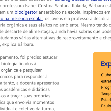
a professora Isabel Cristina Santana Kakuda, Bárbara e
ssem um
biodigestor
anaeróbico na escola. Inspirados em 
io na merenda escolar
, os jovens e a professora decidir
ria orgânica e seus efeitos no ambiente. Mesmo tendo 
de descarte de alimentação, ainda havia sobras que pod
estudamos várias alternativas de reaproveitamento e ch
, explica Bárbara.
pamento, foi preciso estudar
Exp
 biologia ligados à
orgânica e pesquisar
Clube
écnicos para responder à
estra
a tanto, a docente apresentou
Progr
as acadêmicas e didáticas
Tempo
os a traçar suas próprias
Estad
ica que envolvia momentos
Paulo
ividual e coletivo da turma,