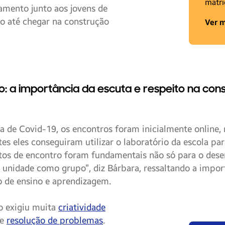
matri
amento junto aos jovens de
o até chegar na construção
Ver m
o: a importância da escuta e respeito na con
 de Covid-19, os encontros foram inicialmente online, 
es eles conseguiram utilizar o laboratório da escola par
os de encontro foram fundamentais não só para o dese
 unidade como grupo”, diz Bárbara, ressaltando a impor
so de ensino e aprendizagem.
o exigiu muita
criatividade
te
resolução de problemas
.