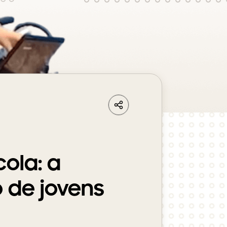
LinkedIn
Share
Facebook
Whatsapp
cola: a
 de jovens