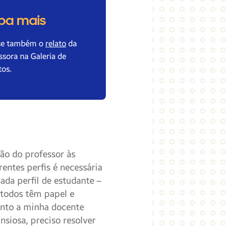
ba mais
se também o
relato
da
ssora na Galeria de
tos.
ção do professor às
entes perfis é necessária
ada perfil de estudante –
e todos têm papel e
unto a minha docente
siosa, preciso resolver