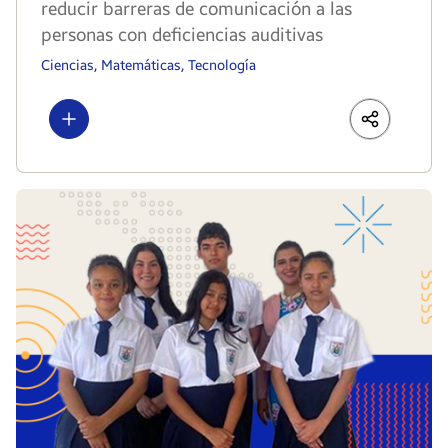
reducir barreras de comunicación a las
personas con deficiencias auditivas
Ciencias, Matemáticas, Tecnología
Show more
LinkedIn
Share
Faceboo